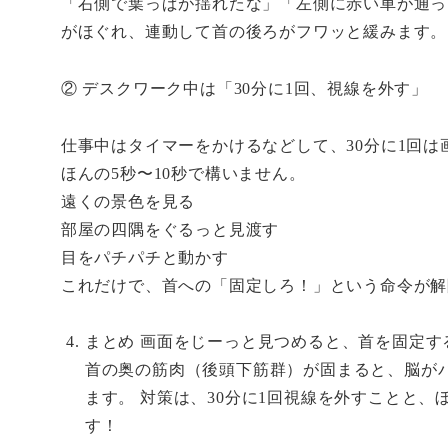
「右側で葉っぱが揺れたな」「左側に赤い車が通っ
がほぐれ、連動して首の後ろがフワッと緩みます。
② デスクワーク中は「30分に1回、視線を外す」
仕事中はタイマーをかけるなどして、30分に1回
ほんの5秒〜10秒で構いません。
遠くの景色を見る
部屋の四隅をぐるっと見渡す
目をパチパチと動かす
これだけで、首への「固定しろ！」という命令が解
まとめ 画面をじーっと見つめると、首を固定す
首の奥の筋肉（後頭下筋群）が固まると、脳が
ます。 対策は、30分に1回視線を外すことと
す！