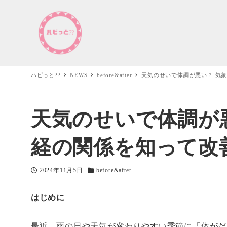
ハピっと??
NEWS
before&after
天気のせいで体調が悪い？ 気
天気のせいで体調が
経の関係を知って改
2024年11月5日
before&after
投稿日
カテゴリー
はじめに
最近、雨の日や天気が変わりやすい季節に「体がだ