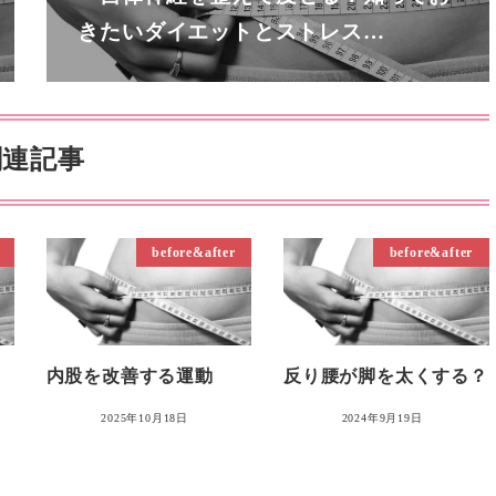
きたいダイエットとストレス…
関連記事
before&after
before&after
内股を改善する運動
反り腰が脚を太くする？
2025年10月18日
2024年9月19日