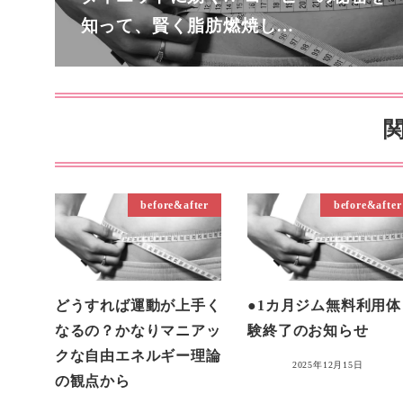
知って、賢く脂肪燃焼し…
before&after
before&after
どうすれば運動が上手く
●1カ月ジム無料利用体
なるの？かなりマニアッ
験終了のお知らせ
クな自由エネルギー理論
2025年12月15日
の観点から